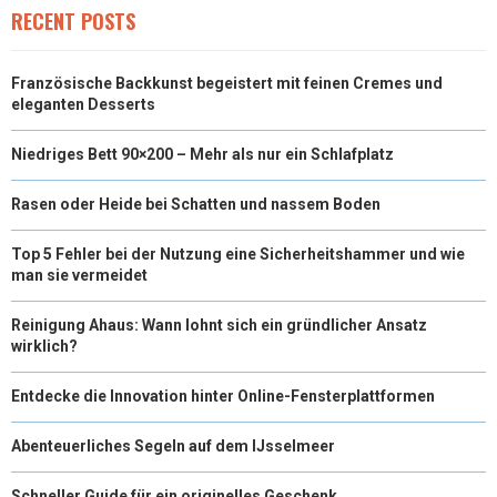
RECENT POSTS
)
Französische Backkunst begeistert mit feinen Cremes und
eleganten Desserts
Niedriges Bett 90×200 – Mehr als nur ein Schlafplatz
Rasen oder Heide bei Schatten und nassem Boden
Top 5 Fehler bei der Nutzung eine Sicherheitshammer und wie
man sie vermeidet
Reinigung Ahaus: Wann lohnt sich ein gründlicher Ansatz
wirklich?
Entdecke die Innovation hinter Online-Fensterplattformen
Abenteuerliches Segeln auf dem IJsselmeer
Schneller Guide für ein originelles Geschenk