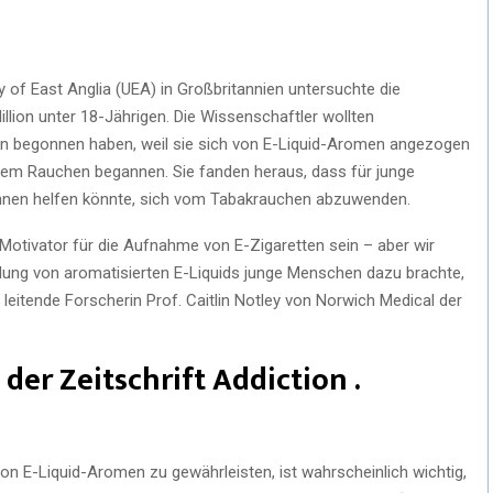
ty of East Anglia (UEA) in Großbritannien untersuchte die
llion unter 18-Jährigen. Die Wissenschaftler wollten
n begonnen haben, weil sie sich von E-Liquid-Aromen angezogen
 dem Rauchen begannen. Sie fanden heraus, dass für junge
hnen helfen könnte, sich vom Tabakrauchen abzuwenden.
otivator für die Aufnahme von E-Zigaretten sein – aber wir
dung von aromatisierten E-Liquids junge Menschen dazu brachte,
eitende Forscherin Prof. Caitlin Notley von Norwich Medical der
der Zeitschrift Addiction .
 von E-Liquid-Aromen zu gewährleisten, ist wahrscheinlich wichtig,