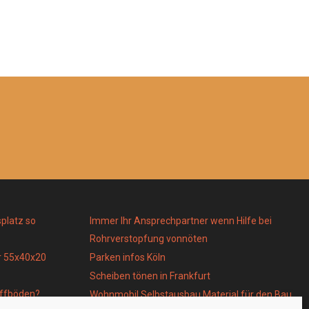
platz so
Immer Ihr Ansprechpartner wenn Hilfe bei
Rohrverstopfung vonnöten
r 55x40x20
Parken infos Köln
Scheiben tönen in Frankfurt
toffböden?
Wohnmobil Selbstausbau Material für den Bau