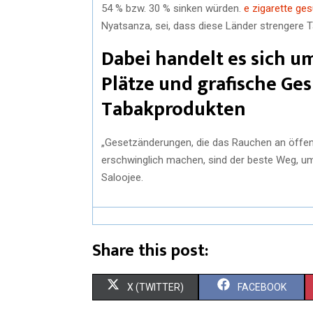
54 % bzw. 30 % sinken würden.
e zigarette ge
Nyatsanza, sei, dass diese Länder strengere T
Dabei handelt es sich u
Plätze und grafische G
Tabakprodukten
„Gesetzänderungen, die das Rauchen an öffen
erschwinglich machen, sind der beste Weg, 
Saloojee.
Share this post:
S
S
X (TWITTER)
FACEBOOK
H
H