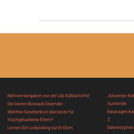
A
A
R
R
E
E
O
O
N
N
Nährwertangaben von der Lila Süßkartoffel
Jobcenter Köl
Suchende
Die besten Boxsack Staender
Bauwagen kau
Welches Geschenk ist das beste für
Z
frischgebackene Eltern?
Sahnesyphon
Lernen Sie Lockpicking durch Üben.