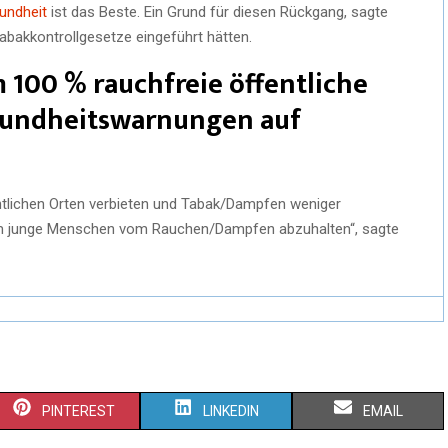
sundheit
ist das Beste. Ein Grund für diesen Rückgang, sagte
abakkontrollgesetze eingeführt hätten.
m 100 % rauchfreie öffentliche
esundheitswarnungen auf
tlichen Orten verbieten und Tabak/Dampfen weniger
um junge Menschen vom Rauchen/Dampfen abzuhalten“, sagte
S
S
S
PINTEREST
LINKEDIN
EMAIL
H
H
H