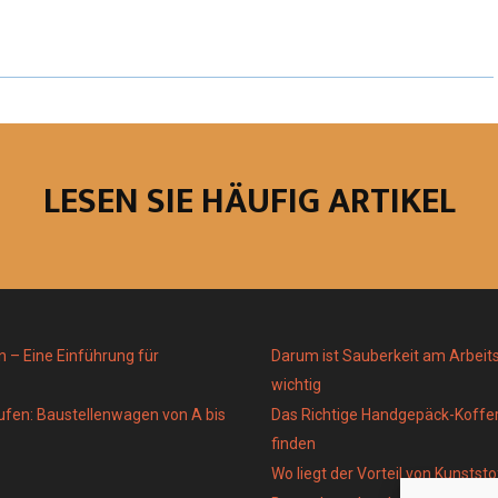
A
A
A
R
R
R
E
E
E
O
O
O
LESEN SIE HÄUFIG ARTIKEL
N
N
N
n – Eine Einführung für
Darum ist Sauberkeit am Arbeits
wichtig
fen: Baustellenwagen von A bis
Das Richtige Handgepäck-Koffe
finden
Wo liegt der Vorteil von Kunsts