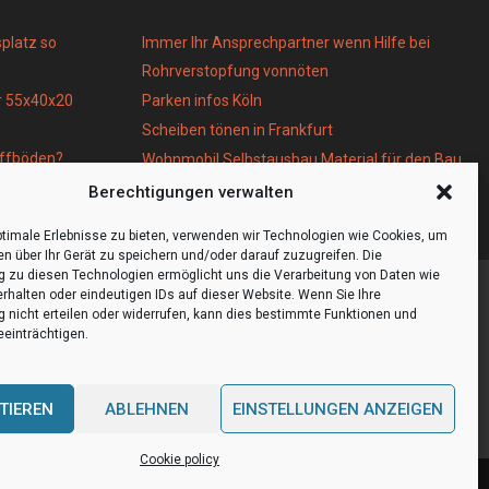
platz so
Immer Ihr Ansprechpartner wenn Hilfe bei
Rohrverstopfung vonnöten
r 55x40x20
Parken infos Köln
Scheiben tönen in Frankfurt
toffböden?
Wohnmobil Selbstausbau Material für den Bau
Ihres Wohnmobils
Berechtigungen verwalten
timale Erlebnisse zu bieten, verwenden wir Technologien wie Cookies, um
en über Ihr Gerät zu speichern und/oder darauf zuzugreifen. Die
zu diesen Technologien ermöglicht uns die Verarbeitung von Daten wie
erhalten oder eindeutigen IDs auf dieser Website. Wenn Sie Ihre
nicht erteilen oder widerrufen, kann dies bestimmte Funktionen und
einträchtigen.
TIEREN
ABLEHNEN
EINSTELLUNGEN ANZEIGEN
Cookie policy
Cookie policy (EU)
Our authors
Partners
Website index
Contact