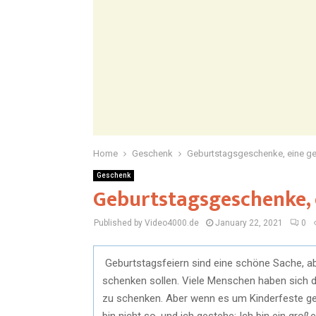
Home
Geschenk
Geburtstagsgeschenke, eine ge
Geschenk
Geburtstagsgeschenke, 
Published by Video4000.de
January 22, 2021
0
Geburtstagsfeiern sind eine schöne Sache, ab
schenken sollen. Viele Menschen haben sich da
zu schenken. Aber wenn es um Kinderfeste geh
bin nicht so, und ich gestehe: Ich bin ein groß