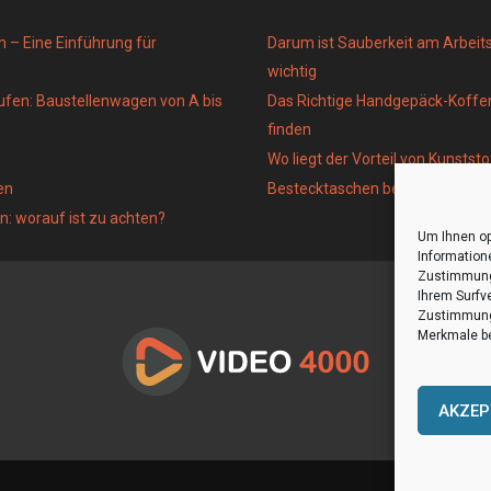
n – Eine Einführung für
Darum ist Sauberkeit am Arbeits
wichtig
fen: Baustellenwagen von A bis
Das Richtige Handgepäck-Koffe
finden
Wo liegt der Vorteil von Kunsts
en
Bestecktaschen bedrucken
n: worauf ist zu achten?
Um Ihnen op
Information
Zustimmung 
Ihrem Surfv
Zustimmung 
Merkmale be
AKZEP
Home