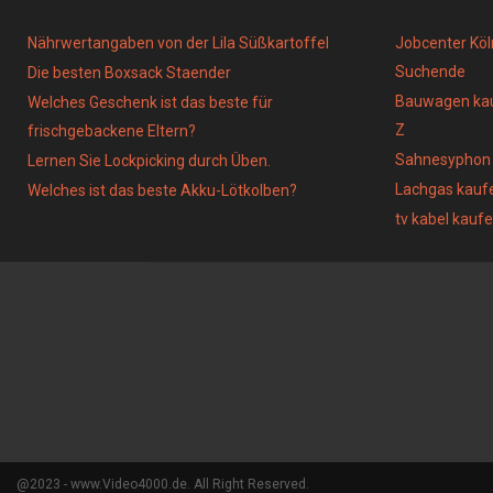
Nährwertangaben von der Lila Süßkartoffel
Jobcenter Köl
Suchende
Die besten Boxsack Staender
Bauwagen kau
Welches Geschenk ist das beste für
Z
frischgebackene Eltern?
Sahnesyphon
Lernen Sie Lockpicking durch Üben.
Lachgas kauf
Welches ist das beste Akku-Lötkolben?
tv kabel kaufe
@2023 - www.Video4000.de. All Right Reserved.