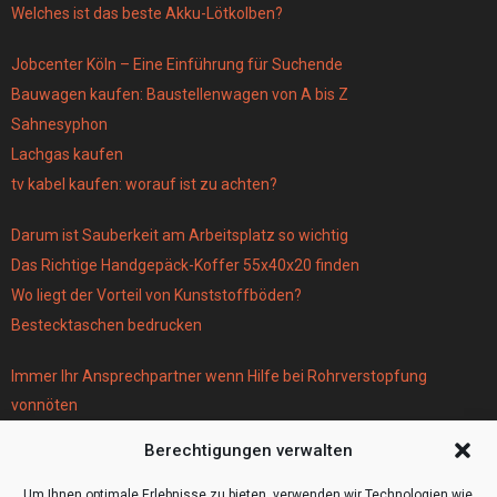
Welches ist das beste Akku-Lötkolben?
Jobcenter Köln – Eine Einführung für Suchende
Bauwagen kaufen: Baustellenwagen von A bis Z
Sahnesyphon
Lachgas kaufen
tv kabel kaufen: worauf ist zu achten?
Darum ist Sauberkeit am Arbeitsplatz so wichtig
Das Richtige Handgepäck-Koffer 55x40x20 finden
Wo liegt der Vorteil von Kunststoffböden?
Bestecktaschen bedrucken
Immer Ihr Ansprechpartner wenn Hilfe bei Rohrverstopfung
vonnöten
Parken infos Köln
Berechtigungen verwalten
Scheiben tönen in Frankfurt
Wohnmobil Selbstausbau Material für den Bau Ihres Wohnmobils
Um Ihnen optimale Erlebnisse zu bieten, verwenden wir Technologien wie