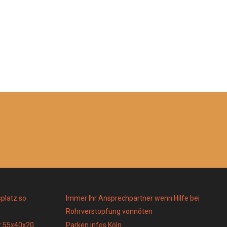
platz so
Immer Ihr Ansprechpartner wenn Hilfe bei
Rohrverstopfung vonnöten
r 55x40x20
Parken infos Köln