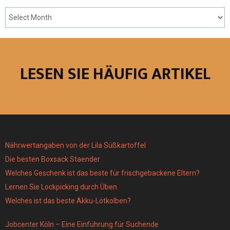
LESEN SIE HÄUFIG ARTIKEL
Nährwertangaben von der Lila Süßkartoffel
Die besten Boxsack Staender
Welches Geschenk ist das beste für frischgebackene Eltern?
Lernen Sie Lockpicking durch Üben.
Welches ist das beste Akku-Lötkolben?
Jobcenter Köln – Eine Einführung für Suchende