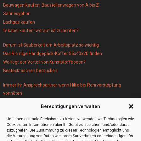
Bauwagen kaufen: Baustellenwagen von A bis Z
Sahnesyphon
Lachgas kaufen
tv kabel kaufen: worauf ist zu achten?
Darum ist Sauberkeit am Arbeitsplatz so wichtig
Das Richtige Handgepäck-Koffer 55x40x20 finden
Wo liegt der Vorteil von Kunststoffböden?
Bestecktaschen bedrucken
Immer Ihr Ansprechpartner wenn Hilfe bei Rohrverstopfung
vonnöten
Parken infos Köln
Berechtigungen verwalten
Scheiben tönen in Frankfurt
Wohnmobil Selbstausbau Material für den Bau Ihres Wohnmobils
Um Ihnen optimale Erlebnisse zu bieten, verwenden wir Technologien wie
Cookies, um Informationen über Ihr Gerät zu speichern und/oder darauf
zuzugreifen. Die Zustimmung zu diesen Technologien ermöglicht uns
die Verarbeitung von Daten wie Ihrem Surfverhalten oder eindeutigen IDs