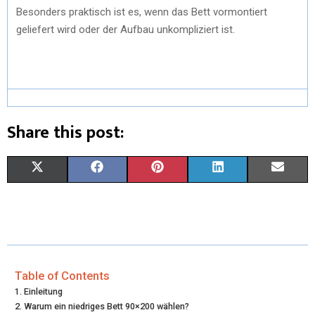
Besonders praktisch ist es, wenn das Bett vormontiert
geliefert wird oder der Aufbau unkompliziert ist.
Share this post:
S
S
S
S
S
X
F
P
L
E
H
H
H
H
H
(
A
I
I
M
A
A
A
A
A
T
C
N
N
A
R
R
R
R
R
W
E
T
K
I
E
E
E
E
E
I
B
E
E
L
Table of Contents
Einleitung
O
O
O
O
O
T
O
R
D
Warum ein niedriges Bett 90×200 wählen?