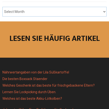
LESEN SIE HÄUFIG ARTIKEL
Nährwertangaben von der Lila Süßkartoffel
Die besten Boxsack Staender
Welches Geschenk ist das beste für frischgebackene Eltern?
Lernen Sie Lockpicking durch Üben.
Welches ist das beste Akku-Lötkolben?