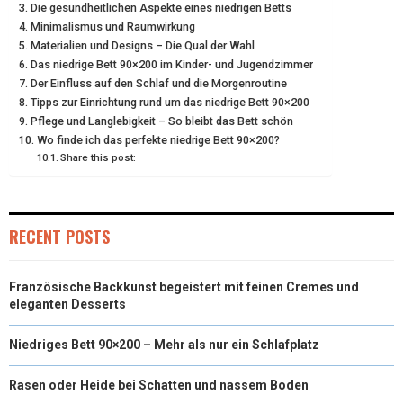
N
N
N
N
N
Die gesundheitlichen Aspekte eines niedrigen Betts
T
O
E
I
Minimalismus und Raumwirkung
E
K
S
N
Materialien und Designs – Die Qual der Wahl
Das niedrige Bett 90×200 im Kinder- und Jugendzimmer
R
T
Der Einfluss auf den Schlaf und die Morgenroutine
Tipps zur Einrichtung rund um das niedrige Bett 90×200
)
Pflege und Langlebigkeit – So bleibt das Bett schön
Wo finde ich das perfekte niedrige Bett 90×200?
Share this post:
RECENT POSTS
Französische Backkunst begeistert mit feinen Cremes und
eleganten Desserts
Niedriges Bett 90×200 – Mehr als nur ein Schlafplatz
Rasen oder Heide bei Schatten und nassem Boden