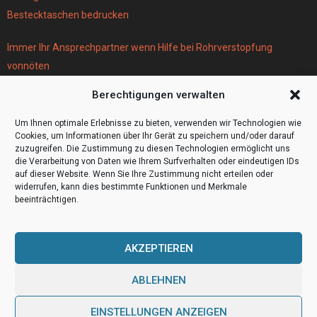
Bestecktaschen bedrucken
Immer Ihr Ansprechpartner wenn Hilfe bei Rohrverstopfung
vonnöten
Parken infos Köln
Berechtigungen verwalten
Scheiben tönen in Frankfurt
Wohnmobil Selbstausbau Material für den Bau Ihres Wohnmobils
Um Ihnen optimale Erlebnisse zu bieten, verwenden wir Technologien wie
Cookies, um Informationen über Ihr Gerät zu speichern und/oder darauf
zuzugreifen. Die Zustimmung zu diesen Technologien ermöglicht uns
die Verarbeitung von Daten wie Ihrem Surfverhalten oder eindeutigen IDs
auf dieser Website. Wenn Sie Ihre Zustimmung nicht erteilen oder
widerrufen, kann dies bestimmte Funktionen und Merkmale
beeinträchtigen.
AKZEPTIEREN
ABLEHNEN
@2023 - www.Video4000.de. All Right Reserved.
EINSTELLUNGEN ANZEIGEN