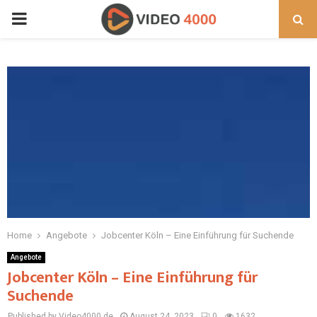
PRIMARY
MENU
Home
Angebote
Jobcenter Köln – Eine Einführung für Suchende
Angebote
Jobcenter Köln – Eine Einführung für
Suchende
Published by Video4000.de
August 24, 2023
0
1632