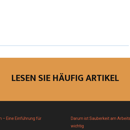
H
H
H
A
A
A
R
R
R
E
E
E
O
O
O
N
N
N
LESEN SIE HÄUFIG ARTIKEL
n – Eine Einführung für
Darum ist Sauberkeit am Arbeits
wichtig