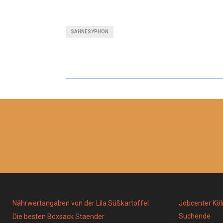
H
H
A
A
SAHNESYPHON
R
R
E
E
O
O
N
N
Nährwertangaben von der Lila Süßkartoffel
Jobcenter Köl
Suchende
Die besten Boxsack Staender