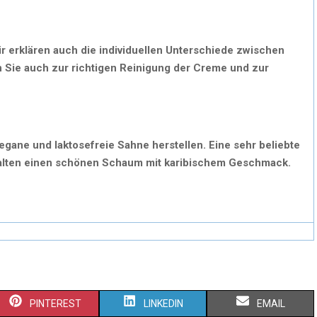
 erklären auch die individuellen Unterschiede zwischen
 Sie auch zur richtigen Reinigung der Creme und zur
gane und laktosefreie Sahne herstellen. Eine sehr beliebte
rhalten einen schönen Schaum mit karibischem Geschmack.
S
S
S
PINTEREST
LINKEDIN
EMAIL