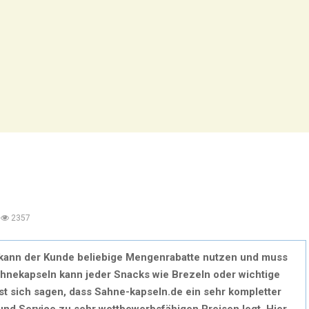
2357
 kann der Kunde beliebige Mengenrabatte nutzen und muss
ahnekapseln kann jeder Snacks wie Brezeln oder wichtige
t sich sagen, dass Sahne-kapseln.de ein sehr kompletter
t und Service zu sehr wettbewerbsfähigen Preisen legt. Hier