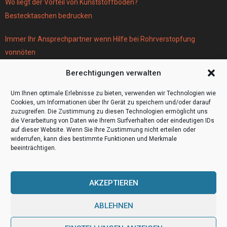
Wo liegt der Vorteil von Kunststoffböden?
Bestecktaschen bedrucken
Immer Ihr Ansprechpartner wenn Hilfe bei Rohrverstopfung
vonnöten
Parken infos Köln
Berechtigungen verwalten
Scheiben tönen in Frankfurt
Wohnmobil Selbstausbau Material für den Bau Ihres Wohnmobils
Um Ihnen optimale Erlebnisse zu bieten, verwenden wir Technologien wie
Cookies, um Informationen über Ihr Gerät zu speichern und/oder darauf
zuzugreifen. Die Zustimmung zu diesen Technologien ermöglicht uns
die Verarbeitung von Daten wie Ihrem Surfverhalten oder eindeutigen IDs
auf dieser Website. Wenn Sie Ihre Zustimmung nicht erteilen oder
widerrufen, kann dies bestimmte Funktionen und Merkmale
beeinträchtigen.
AKZEPTIEREN
ABLEHNEN
@2023 - www.Video4000.de. All Right Reserved.