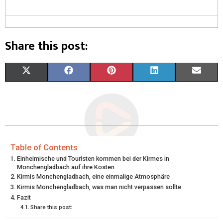
Share this post:
S
S
S
S
S
X
F
P
L
E
H
H
H
H
H
(
A
I
I
M
A
A
A
A
A
T
C
N
N
A
R
R
R
R
R
W
E
T
K
I
E
E
E
E
E
I
B
E
E
L
Table of Contents
Einheimische und Touristen kommen bei der Kirmes in
O
O
O
O
O
T
O
R
D
Monchengladbach auf ihre Kosten
Kirmis Monchengladbach, eine einmalige Atmosphäre
N
N
N
N
N
T
O
E
I
Kirmis Monchengladbach, was man nicht verpassen sollte
Fazit
E
K
S
N
Share this post:
R
T