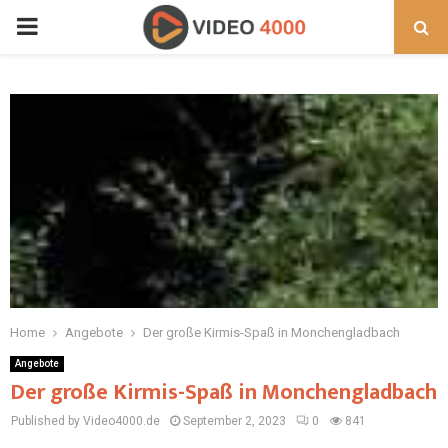
PRIMARY
MENU
Home
Angebote
Der große Kirmis-Spaß in Monchengladbach
Angebote
Der große Kirmis-Spaß in Monchengladbach
Published by Video4000.de
September 2, 2023
0
841