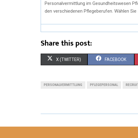
Personalvermittlung im Gesundheitswesen Pfleg
den verschiedenen Pflegeberufen. Wählen Sie a
Share this post:
S
S
X (TWITTER)
FACEBOOK
H
H
A
A
PERSONALVERMITTLUNG
PFLEGEPERSONAL
RECRUI
R
R
E
E
O
O
N
N