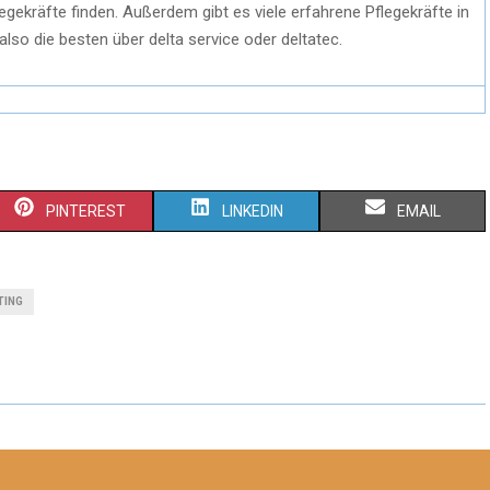
ekräfte finden. Außerdem gibt es viele erfahrene Pflegekräfte in
lso die besten über delta service oder deltatec.
S
S
S
PINTEREST
LINKEDIN
EMAIL
H
H
H
A
A
A
TING
R
R
R
E
E
E
O
O
O
N
N
N