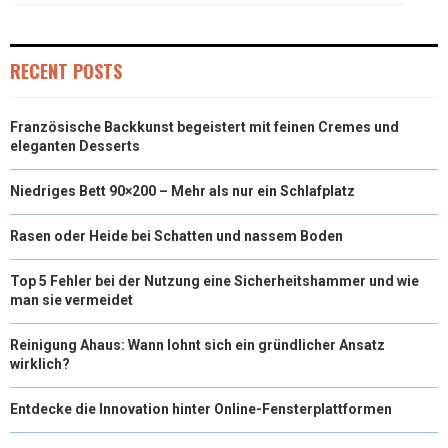
E
K
S
N
R
T
RECENT POSTS
)
Französische Backkunst begeistert mit feinen Cremes und
eleganten Desserts
Niedriges Bett 90×200 – Mehr als nur ein Schlafplatz
Rasen oder Heide bei Schatten und nassem Boden
Top 5 Fehler bei der Nutzung eine Sicherheitshammer und wie
man sie vermeidet
Reinigung Ahaus: Wann lohnt sich ein gründlicher Ansatz
wirklich?
Entdecke die Innovation hinter Online-Fensterplattformen