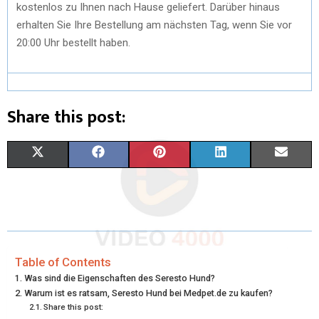
kostenlos zu Ihnen nach Hause geliefert. Darüber hinaus
erhalten Sie Ihre Bestellung am nächsten Tag, wenn Sie vor
20:00 Uhr bestellt haben.
Share this post:
S
S
S
S
S
X
F
P
L
E
H
H
H
H
H
(
A
I
I
M
A
A
A
A
A
T
C
N
N
A
R
R
R
R
R
W
E
T
K
I
E
E
E
E
E
I
B
E
E
L
Table of Contents
Was sind die Eigenschaften des Seresto Hund?
O
O
O
O
O
T
O
R
D
Warum ist es ratsam, Seresto Hund bei Medpet.de zu kaufen?
Share this post:
N
N
N
N
N
T
O
E
I