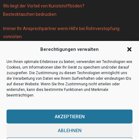
Wo liegt der Vorteil von Kunststoffböden?
Bestecktaschen bedrucken
Immer Ihr Ansprechpartner wenn Hilfe bei Rohrverstopfung
vonnöten
Parken infos Köln
Berechtigungen verwalten
Scheiben tönen in Frankfurt
Wohnmobil Selbstausbau Material für den Bau Ihres Wohnmobils
Um Ihnen optimale Erlebnisse zu bieten, verwenden wir Technologien wie
Cookies, um Informationen über Ihr Gerät zu speichern und/oder darauf
zuzugreifen. Die Zustimmung zu diesen Technologien ermöglicht uns
die Verarbeitung von Daten wie Ihrem Surfverhalten oder eindeutigen IDs
auf dieser Website. Wenn Sie Ihre Zustimmung nicht erteilen oder
widerrufen, kann dies bestimmte Funktionen und Merkmale
beeinträchtigen.
AKZEPTIEREN
ABLEHNEN