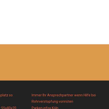
platz so
Immer Ihr Ansprechpartner wenn Hilfe bei
Rohrverstopfung vonnöten
r 55x40x20
Parken infos Köln