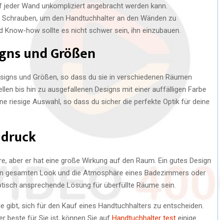
uf jeder Wand unkompliziert angebracht werden kann.
d Schrauben, um den Handtuchhalter an den Wänden zu
d Know-how sollte es nicht schwer sein, ihn einzubauen.
igns und Größen
 Designs und Größen, so dass du sie in verschiedenen Räumen
en bis hin zu ausgefallenen Designs mit einer auffälligen Farbe
ne riesige Auswahl, so dass du sicher die perfekte Optik für deine
ndruck
re, aber er hat eine große Wirkung auf den Raum. Ein gutes Design
 den gesamten Look und die Atmosphäre eines Badezimmers oder
ptisch ansprechende Lösung für überfüllte Räume sein.
de gibt, sich für den Kauf eines Handtuchhalters zu entscheiden.
 beste für Sie ist, können Sie auf
Handtuchhalter test
einige