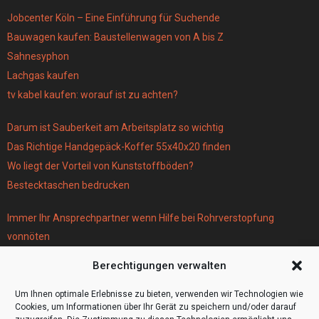
Jobcenter Köln – Eine Einführung für Suchende
Bauwagen kaufen: Baustellenwagen von A bis Z
Sahnesyphon
Lachgas kaufen
tv kabel kaufen: worauf ist zu achten?
Darum ist Sauberkeit am Arbeitsplatz so wichtig
Das Richtige Handgepäck-Koffer 55x40x20 finden
Wo liegt der Vorteil von Kunststoffböden?
Bestecktaschen bedrucken
Immer Ihr Ansprechpartner wenn Hilfe bei Rohrverstopfung
vonnöten
Parken infos Köln
Berechtigungen verwalten
Scheiben tönen in Frankfurt
Wohnmobil Selbstausbau Material für den Bau Ihres Wohnmobils
Um Ihnen optimale Erlebnisse zu bieten, verwenden wir Technologien wie
Cookies, um Informationen über Ihr Gerät zu speichern und/oder darauf