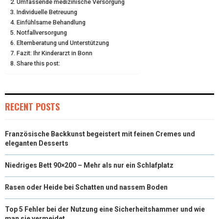
Umfassende medizinische Versorgung
N
N
N
N
N
Individuelle Betreuung
T
O
E
I
Einfühlsame Behandlung
E
K
S
N
Notfallversorgung
Elternberatung und Unterstützung
R
T
Fazit: Ihr Kinderarzt in Bonn
Share this post:
)
RECENT POSTS
Französische Backkunst begeistert mit feinen Cremes und
eleganten Desserts
Niedriges Bett 90×200 – Mehr als nur ein Schlafplatz
Rasen oder Heide bei Schatten und nassem Boden
Top 5 Fehler bei der Nutzung eine Sicherheitshammer und wie
man sie vermeidet