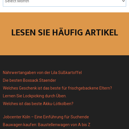
LESEN SIE HÄUFIG ARTIKEL
Nährwertangaben von der Lila Süßkartoffel
Die besten Boxsack Staender
Welches Geschenk ist das beste für frischgebackene Eltern?
Lernen Sie Lockpicking durch Üben.
Welches ist das beste Akku-Lötkolben?
Jobcenter Köln – Eine Einführung für Suchende
Bauwagen kaufen: Baustellenwagen von A bis Z