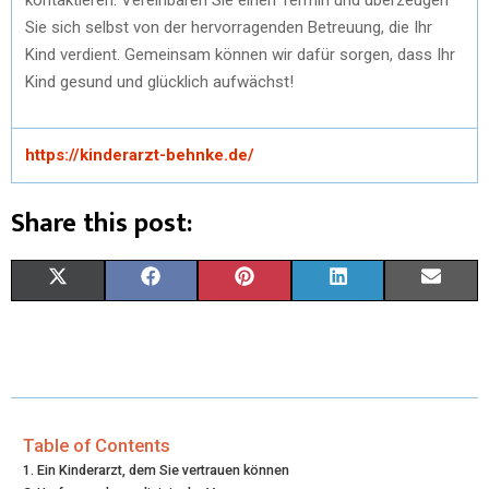
Sie sich selbst von der hervorragenden Betreuung, die Ihr
Kind verdient. Gemeinsam können wir dafür sorgen, dass Ihr
Kind gesund und glücklich aufwächst!
https://kinderarzt-behnke.de/
Share this post:
S
S
S
S
S
X
F
P
L
E
H
H
H
H
H
(
A
I
I
M
A
A
A
A
A
T
C
N
N
A
R
R
R
R
R
W
E
T
K
I
E
E
E
E
E
I
B
E
E
L
Table of Contents
Ein Kinderarzt, dem Sie vertrauen können
O
O
O
O
O
T
O
R
D