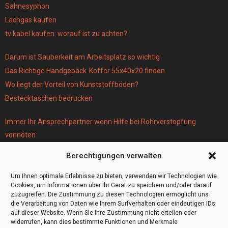
Sahnesyphon
Lachgas kaufen
tv kabel kaufen: worauf ist zu achten?
Darum ist Sauberkeit am Arbeitsplatz so wichtig
Das Richtige Handgepäck-Koffer 55x40x20 finden
Wo liegt der Vorteil von Kunststoffböden?
Bestecktaschen bedrucken
Immer Ihr Ansprechpartner wenn Hilfe bei Rohrverstopfung
vonnöten
Parken infos Köln
Berechtigungen verwalten
Scheiben tönen in Frankfurt
Wohnmobil Selbstausbau Material für den Bau Ihres Wohnmobils
Um Ihnen optimale Erlebnisse zu bieten, verwenden wir Technologien wie
Cookies, um Informationen über Ihr Gerät zu speichern und/oder darauf
zuzugreifen. Die Zustimmung zu diesen Technologien ermöglicht uns
die Verarbeitung von Daten wie Ihrem Surfverhalten oder eindeutigen IDs
auf dieser Website. Wenn Sie Ihre Zustimmung nicht erteilen oder
widerrufen, kann dies bestimmte Funktionen und Merkmale