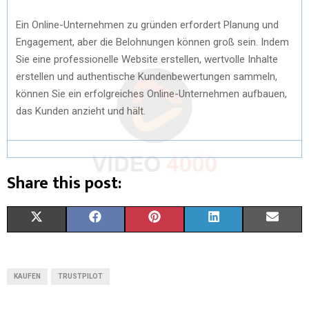
Ein Online-Unternehmen zu gründen erfordert Planung und
Engagement, aber die Belohnungen können groß sein. Indem
Sie eine professionelle Website erstellen, wertvolle Inhalte
erstellen und authentische Kundenbewertungen sammeln,
können Sie ein erfolgreiches Online-Unternehmen aufbauen,
das Kunden anzieht und hält.
Share this post:
S
S
S
S
S
X
F
P
L
E
H
H
H
H
H
(
A
I
I
M
A
A
A
A
A
T
C
N
N
A
KAUFEN
TRUSTPILOT
R
R
R
R
R
W
E
T
K
I