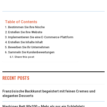
E
E
E
E
E
I
B
E
E
L
O
O
O
O
O
T
O
R
D
N
N
N
N
N
T
O
E
I
Table of Contents
Bestimmen Sie Ihre Nische
E
K
S
N
Erstellen Sie Ihre Website
Implementieren Sie eine E-Commerce-Plattform
R
T
Erstellen Sie Inhalte Inhalt
)
Bewerben Sie Ihr Unternehmen
Sammeln Sie Kundenbewertungen
Share this post:
RECENT POSTS
Französische Backkunst begeistert mit feinen Cremes und
eleganten Desserts
Niedriges Bett 90×200 – Mehr als nur ein Schlafplatz