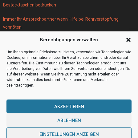
Bestecktaschen bedrucken
Immer Ihr Ansprechpartner wenn Hilfe bei Rohrverstopfung
vonnöten
Parken infos Köln
Berechtigungen verwalten
Scheiben tönen in Frankfurt
Wohnmobil Selbstausbau Material für den Bau Ihres Wohnmobils
Um Ihnen optimale Erlebnisse zu bieten, verwenden wir Technologien wie
Cookies, um Informationen über Ihr Gerät zu speichern und/oder darauf
zuzugreifen. Die Zustimmung zu diesen Technologien ermöglicht uns
die Verarbeitung von Daten wie Ihrem Surfverhalten oder eindeutigen IDs
auf dieser Website. Wenn Sie Ihre Zustimmung nicht erteilen oder
widerrufen, kann dies bestimmte Funktionen und Merkmale
beeinträchtigen.
AKZEPTIEREN
ABLEHNEN
@2023 - www.Video4000.de. All Right Reserved.
EINSTELLUNGEN ANZEIGEN