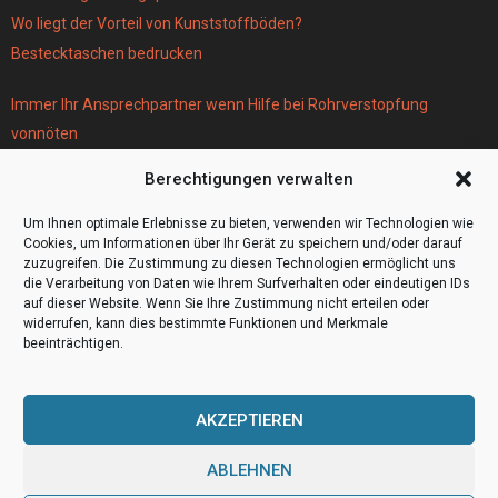
Wo liegt der Vorteil von Kunststoffböden?
Bestecktaschen bedrucken
Immer Ihr Ansprechpartner wenn Hilfe bei Rohrverstopfung
vonnöten
Parken infos Köln
Berechtigungen verwalten
Scheiben tönen in Frankfurt
Wohnmobil Selbstausbau Material für den Bau Ihres Wohnmobils
Um Ihnen optimale Erlebnisse zu bieten, verwenden wir Technologien wie
Cookies, um Informationen über Ihr Gerät zu speichern und/oder darauf
zuzugreifen. Die Zustimmung zu diesen Technologien ermöglicht uns
die Verarbeitung von Daten wie Ihrem Surfverhalten oder eindeutigen IDs
auf dieser Website. Wenn Sie Ihre Zustimmung nicht erteilen oder
widerrufen, kann dies bestimmte Funktionen und Merkmale
beeinträchtigen.
AKZEPTIEREN
ABLEHNEN