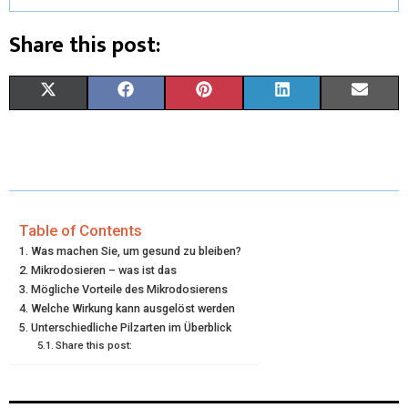
Share this post:
S
S
S
S
S
X
F
P
L
E
H
H
H
H
H
(
A
I
I
M
A
A
A
A
A
T
C
N
N
A
R
R
R
R
R
W
E
T
K
I
E
E
E
E
E
I
B
E
E
L
Table of Contents
Was machen Sie, um gesund zu bleiben?
O
O
O
O
O
T
O
R
D
Mikrodosieren – was ist das
N
N
N
N
N
Mögliche Vorteile des Mikrodosierens
T
O
E
I
Welche Wirkung kann ausgelöst werden
E
K
S
N
Unterschiedliche Pilzarten im Überblick
Share this post:
R
T
)