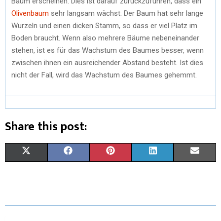
Baum erscheinen. Dies ist darauf zurückzuführen, dass ein
Olivenbaum
sehr langsam wächst. Der Baum hat sehr lange
Wurzeln und einen dicken Stamm, so dass er viel Platz im
Boden braucht. Wenn also mehrere Bäume nebeneinander
stehen, ist es für das Wachstum des Baumes besser, wenn
zwischen ihnen ein ausreichender Abstand besteht. Ist dies
nicht der Fall, wird das Wachstum des Baumes gehemmt.
Share this post:
S
S
S
S
S
X
F
P
L
E
H
H
H
H
H
(
A
I
I
M
A
A
A
A
A
T
C
N
N
A
R
R
R
R
R
W
E
T
K
I