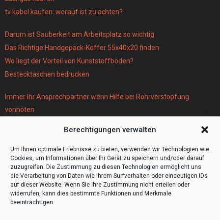
tv kabel kaufen: worauf ist zu achten?
Darum ist Sauberkeit am Arbeitsplatz so wichtig
Das Richtige Handgepäck-Koffer 55x40x20 finden
Wo liegt der Vorteil von Kunststoffböden?
Bestecktaschen bedrucken
Immer Ihr Ansprechpartner wenn Hilfe bei Rohrverstopfung
vonnöten
Parken infos Köln
Berechtigungen verwalten
Scheiben tönen in Frankfurt
Wohnmobil Selbstausbau Material für den Bau Ihres Wohnmobils
Um Ihnen optimale Erlebnisse zu bieten, verwenden wir Technologien wie
Cookies, um Informationen über Ihr Gerät zu speichern und/oder darauf
zuzugreifen. Die Zustimmung zu diesen Technologien ermöglicht uns
die Verarbeitung von Daten wie Ihrem Surfverhalten oder eindeutigen IDs
auf dieser Website. Wenn Sie Ihre Zustimmung nicht erteilen oder
widerrufen, kann dies bestimmte Funktionen und Merkmale
beeinträchtigen.