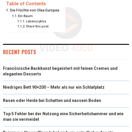
E
E
E
E
E
I
B
E
E
L
Table of Contents
Die Früchte von Olea Europea
O
O
O
O
O
T
O
R
D
Ein Baum
Lebenszyklus
N
N
N
N
N
T
O
E
I
Share this post:
E
K
S
N
R
T
RECENT POSTS
)
Französische Backkunst begeistert mit feinen Cremes und
eleganten Desserts
Niedriges Bett 90×200 – Mehr als nur ein Schlafplatz
Rasen oder Heide bei Schatten und nassem Boden
Top 5 Fehler bei der Nutzung eine Sicherheitshammer und wie
man sie vermeidet